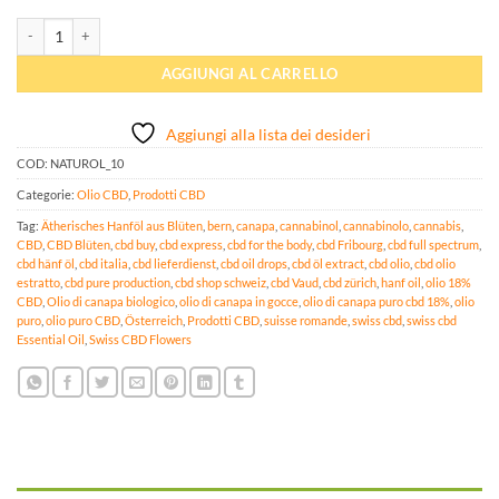
Olio BIO - Puro CBD 10% quantità
AGGIUNGI AL CARRELLO
Aggiungi alla lista dei desideri
COD:
NATUROL_10
Categorie:
Olio CBD
,
Prodotti CBD
Tag:
Ätherisches Hanföl aus Blüten
,
bern
,
canapa
,
cannabinol
,
cannabinolo
,
cannabis
,
CBD
,
CBD Blüten
,
cbd buy
,
cbd express
,
cbd for the body
,
cbd Fribourg
,
cbd full spectrum
,
cbd hänf öl
,
cbd italia
,
cbd lieferdienst
,
cbd oil drops
,
cbd öl extract
,
cbd olio
,
cbd olio
estratto
,
cbd pure production
,
cbd shop schweiz
,
cbd Vaud
,
cbd zürich
,
hanf oil
,
olio 18%
CBD
,
Olio di canapa biologico
,
olio di canapa in gocce
,
olio di canapa puro cbd 18%
,
olio
puro
,
olio puro CBD
,
Österreich
,
Prodotti CBD
,
suisse romande
,
swiss cbd
,
swiss cbd
Essential Oil
,
Swiss CBD Flowers