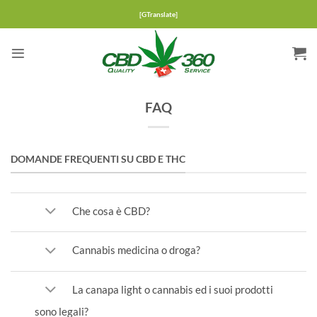
Salta
[GTranslate]
ai
contenuti
FAQ
DOMANDE FREQUENTI SU CBD E THC
Che cosa è CBD?
Cannabis medicina o droga?
La canapa light o cannabis ed i suoi prodotti
sono legali?