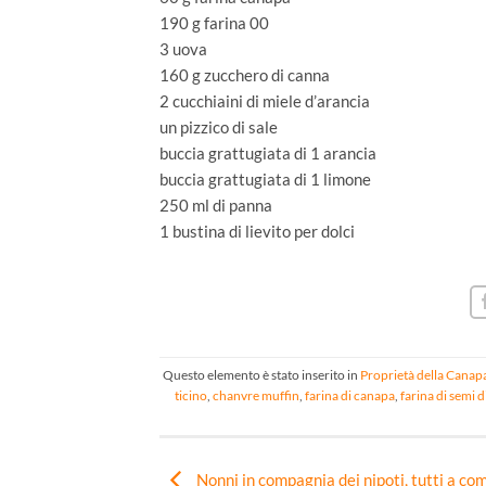
190 g farina 00
3 uova
160 g zucchero di canna
2 cucchiaini di miele d’arancia
un pizzico di sale
buccia grattugiata di 1 arancia
buccia grattugiata di 1 limone
250 ml di panna
1 bustina di lievito per dolci
Questo elemento è stato inserito in
Proprietà della Canap
ticino
,
chanvre muffin
,
farina di canapa
,
farina di semi 
Nonni in compagnia dei nipoti, tutti a co