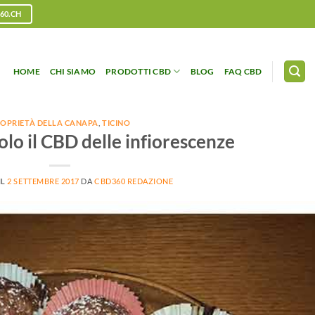
60.CH
HOME
CHI SIAMO
PRODOTTI CBD
BLOG
FAQ CBD
OPRIETÀ DELLA CANAPA
,
TICINO
lo il CBD delle infiorescenze
IL
2 SETTEMBRE 2017
DA
CBD360 REDAZIONE