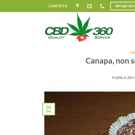
Salta
CONTATTO
INFO@CBD3
ai
contenuti
PR
Canapa, non so
PUBBLICATO 
02
Set