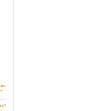
napa
te
uo’!