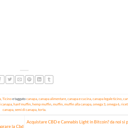
a
,
Ticino
e taggato
canapa
,
canapa alimentare
,
canapa e cucina
,
canapa legale ticino
,
ca
di canapa
,
hanf muffin
,
hemp muffin
,
muffin
,
muffin alla canapa
,
omega 3
,
omega 6
,
ricet
canapa
,
semi di canapa
,
torta
.
Acquistare CBD e Cannabis Light in Bitcoin? da noi si p
mprare la Cbd