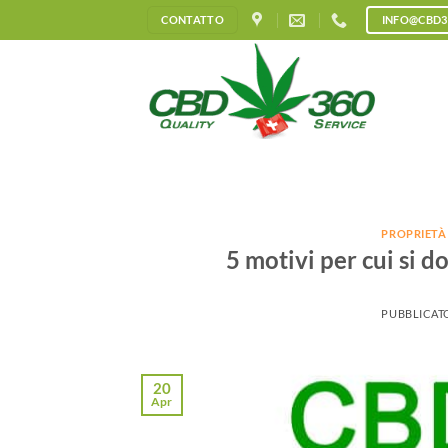
Salta
CONTATTO
INFO@CBD3
ai
contenuti
PROPRIETÀ
5 motivi per cui si
PUBBLICATO
20
Apr