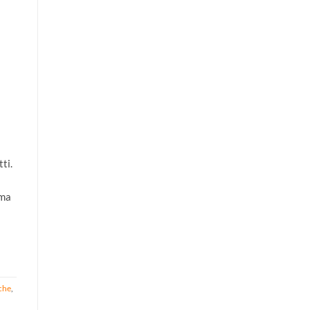
ti.
 ma
che
,