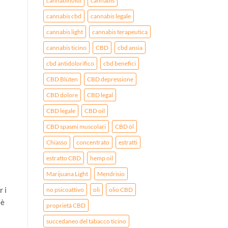
cannabinoidi
cannabis
cannabis cbd
cannabis legale
cannabis light
cannabis terapeutica
cannabis ticino
CBD
cbd ansia
cbd antidolorifico
cbd benefici
CBD Blüten
CBD depressione
CBD dolore
CBD legal
CBD legale
CBD oil
CBD spasmi muscolari
CBD öl
Chiasso
concentrato
estratti
estratto CBD
hemp oil
Marijuana Light
Mendrisio
r i
no psicoattivo
oli
olio CBD
 è
proprietà CBD
succedaneo del tabacco ticino