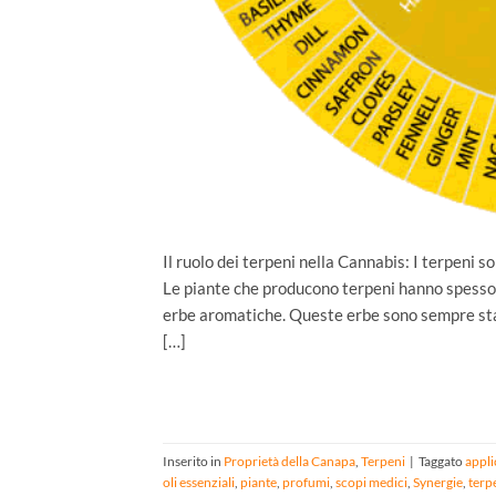
Il ruolo dei terpeni nella Cannabis: I terpeni 
Le piante che producono terpeni hanno spesso 
erbe aromatiche. Queste erbe sono sempre state
[…]
Inserito in
Proprietà della Canapa
,
Terpeni
|
Taggato
appli
oli essenziali
,
piante
,
profumi
,
scopi medici
,
Synergie
,
terp