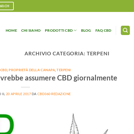
60.CH
HOME
CHI SIAMO
PRODOTTI CBD
BLOG
FAQ CBD
ARCHIVIO CATEGORIA:
TERPENI
 CBD
,
PROPRIETÀ DELLA CANAPA
,
TERPENI
 dovrebbe assumere CBD giornalmente
 IL
20 APRILE 2017
DA
CBD360 REDAZIONE