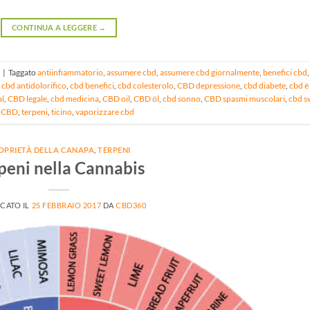
CONTINUA A LEGGERE
→
|
Taggato
antiinfiammatorio
,
assumere cbd
,
assumere cbd giornalmente
,
benefici cbd
,
,
cbd antidolorifico
,
cbd benefici
,
cbd colesterolo
,
CBD depressione
,
cbd diabete
,
cbd è
al
,
CBD legale
,
cbd medicina
,
CBD oil
,
CBD öl
,
cbd sonno
,
CBD spasmi muscolari
,
cbd s
à CBD
,
terpeni
,
ticino
,
vaporizzare cbd
OPRIETÀ DELLA CANAPA
,
TERPENI
peni nella Cannabis
CATO IL
25 FEBBRAIO 2017
DA
CBD360