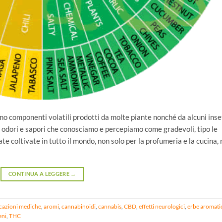
sono componenti volatili prodotti da molte piante nonché da alcuni inset
odori e sapori che conosciamo e percepiamo come gradevoli, tipo le
 coltivate in tutto il mondo, non solo per la profumeria e la cucina,
CONTINUA A LEGGERE
→
cazioni mediche
,
aromi
,
cannabinoidi
,
cannabis
,
CBD
,
effetti neurologici
,
erbe aromati
eni
,
THC