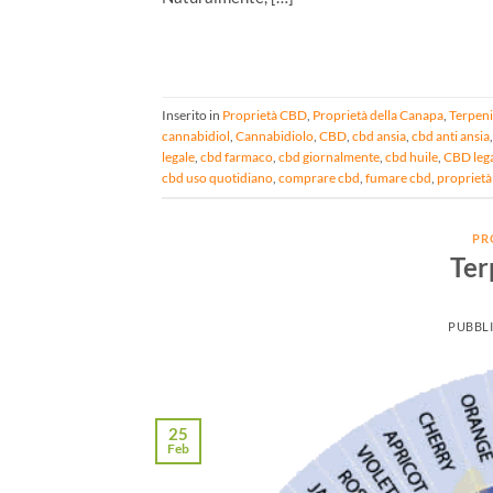
Inserito in
Proprietà CBD
,
Proprietà della Canapa
,
Terpeni
cannabidiol
,
Cannabidiolo
,
CBD
,
cbd ansia
,
cbd anti ansia
legale
,
cbd farmaco
,
cbd giornalmente
,
cbd huile
,
CBD leg
cbd uso quotidiano
,
comprare cbd
,
fumare cbd
,
propriet
PR
Ter
PUBBLI
25
Feb