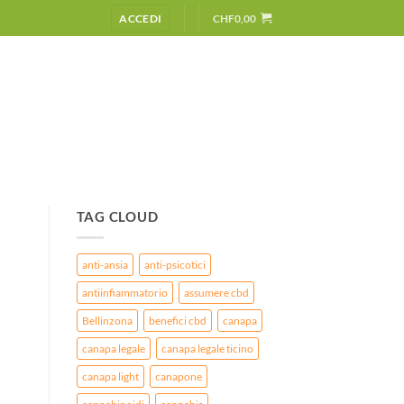
ACCEDI
CHF
0,00
TAG CLOUD
anti-ansia
anti-psicotici
antiinfiammatorio
assumere cbd
Bellinzona
benefici cbd
canapa
canapa legale
canapa legale ticino
canapa light
canapone