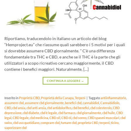
Riportiamo, traducendolo in italiano un articolo del blog
“Hemproject.eu” che riassume quali sarebbero i 5 motivi per i quali
si dovrebbe assumere CBD giornalmente. ” C’è una differenza
fondamentale tra THC e CBD, e anche se il THC è la parte che gli
utilizzatori a scopo ricreativo cercano maggiormente, il CBD
contiene i benefici maggiori. Naturalmente, […]
CONTINUA A LEGGERE
→
Inserito in
Proprietà CBD
,
Proprietà della Canapa
,
Terpeni
|
Taggato
antiinfiammatorio
,
assumere cbd
,
assumere cbd giornalmente
,
benefici cbd
,
cannabidiol
,
Cannabidiolo
,
CBD
,
cbd ansia
,
cbd anti ansia
,
cbd antidolorifico
,
cbd benefici
,
cbd colesterolo
,
CBD
depressione
,
cbd diabete
,
cbd è legale
,
cbd farmaco
,
cbd giornalmente
,
cbd huile
,
CBD
legal
,
CBD legale
,
cbd medicina
,
CBD oil
,
CBD öl
,
cbd sonno
,
CBD spasmi muscolari
,
cbd
swiss
,
cbd uso quotidiano
,
comprare cbd
,
fumare cbd
,
proprietà CBD
,
terpeni
,
ticino
,
vaporizzare cbd