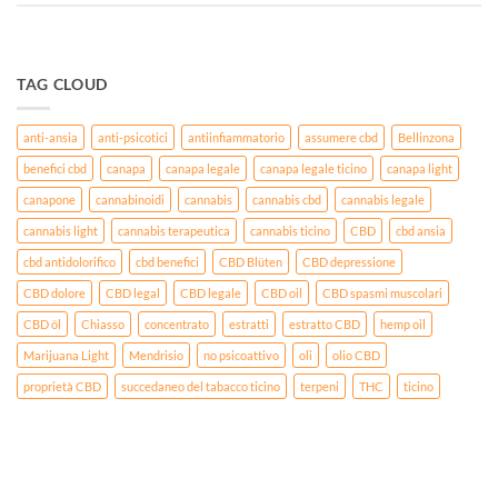
TAG CLOUD
anti-ansia
anti-psicotici
antiinfiammatorio
assumere cbd
Bellinzona
benefici cbd
canapa
canapa legale
canapa legale ticino
canapa light
canapone
cannabinoidi
cannabis
cannabis cbd
cannabis legale
cannabis light
cannabis terapeutica
cannabis ticino
CBD
cbd ansia
cbd antidolorifico
cbd benefici
CBD Blüten
CBD depressione
CBD dolore
CBD legal
CBD legale
CBD oil
CBD spasmi muscolari
CBD öl
Chiasso
concentrato
estratti
estratto CBD
hemp oil
Marijuana Light
Mendrisio
no psicoattivo
oli
olio CBD
proprietà CBD
succedaneo del tabacco ticino
terpeni
THC
ticino