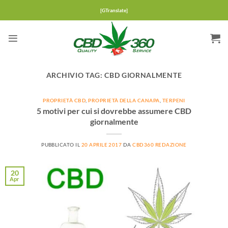
Salta
[GTranslate]
ai
contenuti
ARCHIVIO TAG:
CBD GIORNALMENTE
PROPRIETÀ CBD
,
PROPRIETÀ DELLA CANAPA
,
TERPENI
5 motivi per cui si dovrebbe assumere CBD
giornalmente
PUBBLICATO IL
20 APRILE 2017
DA
CBD360 REDAZIONE
20
Apr