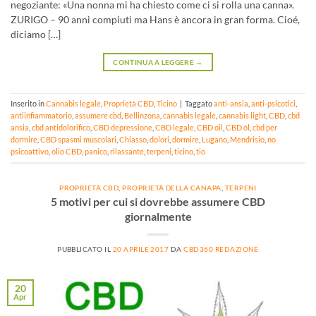
negoziante: «Una nonna mi ha chiesto come ci si rolla una canna».
ZURIGO – 90 anni compiuti ma Hans è ancora in gran forma. Cioé,
diciamo […]
CONTINUA A LEGGERE
→
Inserito in
Cannabis legale
,
Proprietà CBD
,
Ticino
|
Taggato
anti-ansia
,
anti-psicotici
,
antiinfiammatorio
,
assumere cbd
,
Bellinzona
,
cannabis legale
,
cannabis light
,
CBD
,
cbd
ansia
,
cbd antidolorifico
,
CBD depressione
,
CBD legale
,
CBD oil
,
CBD öl
,
cbd per
dormire
,
CBD spasmi muscolari
,
Chiasso
,
dolori
,
dormire
,
Lugano
,
Mendrisio
,
no
psicoattivo
,
olio CBD
,
panico
,
rilassante
,
terpeni
,
ticino
,
tio
PROPRIETÀ CBD
,
PROPRIETÀ DELLA CANAPA
,
TERPENI
5 motivi per cui si dovrebbe assumere CBD
giornalmente
PUBBLICATO IL
20 APRILE 2017
DA
CBD360 REDAZIONE
20
Apr