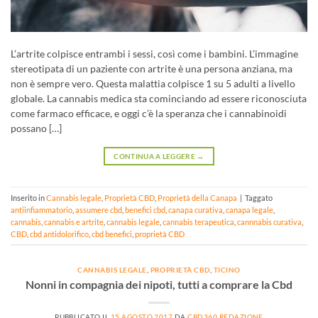
L’artrite colpisce entrambi i sessi, così come i bambini. L’immagine
stereotipata di un paziente con artrite è una persona anziana, ma
non è sempre vero. Questa malattia colpisce 1 su 5 adulti a livello
globale. La cannabis medica sta cominciando ad essere riconosciuta
come farmaco efficace, e oggi c’è la speranza che i cannabinoidi
possano […]
CONTINUA A LEGGERE
→
Inserito in
Cannabis legale
,
Proprietà CBD
,
Proprietà della Canapa
|
Taggato
antiinfiammatorio
,
assumere cbd
,
benefici cbd
,
canapa curativa
,
canapa legale
,
cannabis
,
cannabis e artrite
,
cannabis legale
,
cannabis terapeutica
,
cannnabis curativa
,
CBD
,
cbd antidolorifico
,
cbd benefici
,
proprietà CBD
CANNABIS LEGALE
,
PROPRIETÀ CBD
,
TICINO
Nonni in compagnia dei nipoti, tutti a comprare la Cbd
PUBBLICATO IL
15 AGOSTO 2017
DA
CBD360 REDAZIONE