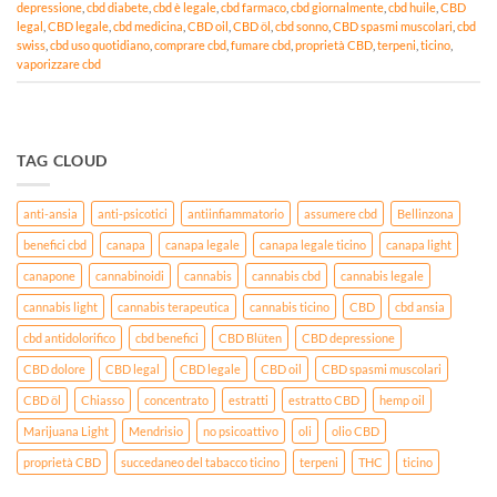
depressione
,
cbd diabete
,
cbd è legale
,
cbd farmaco
,
cbd giornalmente
,
cbd huile
,
CBD
legal
,
CBD legale
,
cbd medicina
,
CBD oil
,
CBD öl
,
cbd sonno
,
CBD spasmi muscolari
,
cbd
swiss
,
cbd uso quotidiano
,
comprare cbd
,
fumare cbd
,
proprietà CBD
,
terpeni
,
ticino
,
vaporizzare cbd
TAG CLOUD
anti-ansia
anti-psicotici
antiinfiammatorio
assumere cbd
Bellinzona
benefici cbd
canapa
canapa legale
canapa legale ticino
canapa light
canapone
cannabinoidi
cannabis
cannabis cbd
cannabis legale
cannabis light
cannabis terapeutica
cannabis ticino
CBD
cbd ansia
cbd antidolorifico
cbd benefici
CBD Blüten
CBD depressione
CBD dolore
CBD legal
CBD legale
CBD oil
CBD spasmi muscolari
CBD öl
Chiasso
concentrato
estratti
estratto CBD
hemp oil
Marijuana Light
Mendrisio
no psicoattivo
oli
olio CBD
proprietà CBD
succedaneo del tabacco ticino
terpeni
THC
ticino