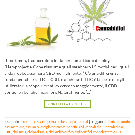
Riportiamo, traducendolo in italiano un articolo del blog
“Hemproject.eu” che riassume quali sarebbero i 5 motivi per i quali
si dovrebbe assumere CBD giornalmente. ” C’è una differenza
fondamentale tra THC e CBD, e anche se il THC è la parte che gli
utilizzatori a scopo ricreativo cercano maggiormente, il CBD
contiene i benefici maggiori. Naturalmente, […]
CONTINUA A LEGGERE
→
Inserito in
Proprietà CBD
,
Proprietà della Canapa
,
Terpeni
|
Taggato
antiinfiammatorio
,
assumere cbd
,
assumere cbd giornalmente
,
benefici cbd
,
cannabidiol
,
Cannabidiolo
,
CBD
,
cbd ansia
,
cbd anti ansia
,
cbd antidolorifico
,
cbd benefici
,
cbd colesterolo
,
CBD