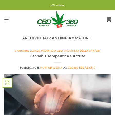
Salta
[GTranslate]
ai
contenuti
ARCHIVIO TAG:
ANTIINFIAMMATORIO
CANNABIS LEGALE
,
PROPRIETÀ CBD
,
PROPRIETÀ DELLA CANAPA
Cannabis Terapeutica e Artrite
PUBBLICATO IL
9 OTTOBRE 2017
DA
CBD360 REDAZIONE
09
Ott