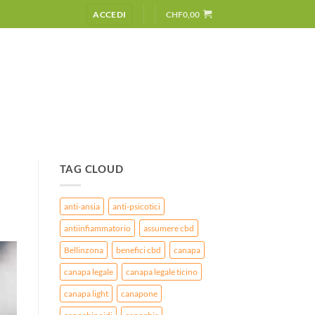
ACCEDI
CHF
0,00
TAG CLOUD
anti-ansia
anti-psicotici
antiinfiammatorio
assumere cbd
Bellinzona
benefici cbd
canapa
canapa legale
canapa legale ticino
canapa light
canapone