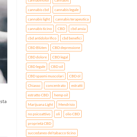
cannabinoidi
cannabis
cannabis cbd
cannabis legale
cannabis light
cannabis terapeutica
cannabis ticino
CBD
cbd ansia
cbd antidolorifico
cbd benefici
CBD Blüten
CBD depressione
CBD dolore
CBD legal
CBD legale
CBD oil
CBD spasmi muscolari
CBD öl
Chiasso
concentrato
estratti
estratto CBD
hemp oil
 sta
Marijuana Light
Mendrisio
no psicoattivo
oli
olio CBD
proprietà CBD
succedaneo del tabacco ticino