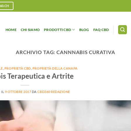
60.CH
HOME
CHI SIAMO
PRODOTTI CBD
BLOG
FAQ CBD
ARCHIVIO TAG:
CANNNABIS CURATIVA
LE
,
PROPRIETÀ CBD
,
PROPRIETÀ DELLA CANAPA
s Terapeutica e Artrite
 IL
9 OTTOBRE 2017
DA
CBD360 REDAZIONE