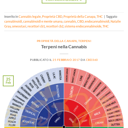
Inserito in
Cannabis legale
,
Proprietà CBD
,
Proprietà della Canapa
,
THC
|
Taggato
cannabinoidi
,
cannabinoidi e mente umana
,
cannabis
,
CBD
,
endocannabinoidi
,
Natalie
Gray
,
omeostasi
,
recettori cb1
,
recettori cb2
,
sistema endocannabinoide
,
THC
PROPRIETÀ DELLA CANAPA
,
TERPENI
Terpeni nella Cannabis
PUBBLICATO IL
25 FEBBRAIO 2017
DA
CBD360
25
Feb