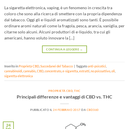
La sigaretta elettronica, vaping, è un fenomeno in crescita tra
coloro che sono alla ricerca di smettere con la propria dipendenza
dal tabacco. Oggi gli e-liquidi aromatizzati sono tanti. È possibile
ordinare aromi naturali come la fragola, pesca, arancia, vaniglia, per
citarne solo alcuni. Alcuni produttori di e-liquido, tra cui gli
americani, hanno voluto innovare la […]
CONTINUA A LEGGERE
→
Inserito in
Proprietà CBD
,
Succedanei del Tabacco
|
Taggato
anti-psicotici
,
cannabinoidi
,
cannabis
,
CBD
,
concentrato
,
e-sigaretta
,
estratti
,
no psicoattivo
,
oli
,
sigaretta elettronica
PROPRIETÀ CBD
,
THC
Principali differenze e vantaggi di CBD vs. THC
PUBBLICATO IL
24 FEBBRAIO 2017
DA
CBD360
24
Feb