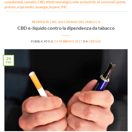
cannabinoidi
,
cannabis
,
CBD
,
effetti neurologici
,
erbe aromatiche
,
oli essenziali
,
piante
,
profumi
,
scopi medici
,
Synergie
,
terpeni
,
THC
PROPRIETÀ CBD
,
SUCCEDANEI DEL TABACCO
CBD e-liquido contro la dipendenza da tabacco
PUBBLICATO IL
24 FEBBRAIO 2017
DA
CBD360
24
Feb