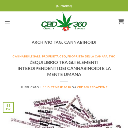
Salta
[GTranslate]
ai
contenuti
ARCHIVIO TAG:
CANNABINOIDI
CANNABIS LEGALE
,
PROPRIETÀ CBD
,
PROPRIETÀ DELLA CANAPA
,
THC
L’EQUILIBRIO TRA GLI ELEMENTI
INTERDIPENDENTI DEI CANNABINOIDI E LA
MENTE UMANA
PUBBLICATO IL
11 DICEMBRE 2018
DA
CBD360 REDAZIONE
11
Dic