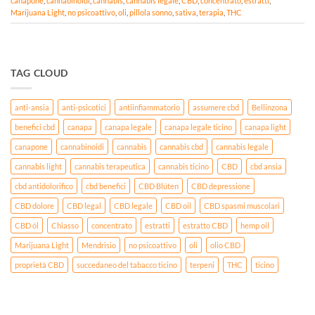
canapone
,
cannabinoidi
,
cannabis
,
cannabis legale
,
CBD
,
concentrato
,
estratti
,
Marijuana Light
,
no psicoattivo
,
oli
,
pillola sonno
,
sativa
,
terapia
,
THC
TAG CLOUD
anti-ansia
anti-psicotici
antiinfiammatorio
assumere cbd
Bellinzona
benefici cbd
canapa
canapa legale
canapa legale ticino
canapa light
canapone
cannabinoidi
cannabis
cannabis cbd
cannabis legale
cannabis light
cannabis terapeutica
cannabis ticino
CBD
cbd ansia
cbd antidolorifico
cbd benefici
CBD Blüten
CBD depressione
CBD dolore
CBD legal
CBD legale
CBD oil
CBD spasmi muscolari
CBD öl
Chiasso
concentrato
estratti
estratto CBD
hemp oil
Marijuana Light
Mendrisio
no psicoattivo
oli
olio CBD
proprietà CBD
succedaneo del tabacco ticino
terpeni
THC
ticino