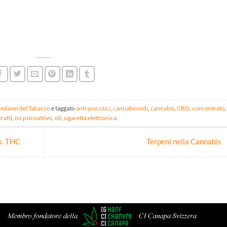
edanei del Tabacco
e taggato
anti-psicotici
,
cannabinoidi
,
cannabis
,
CBD
,
concentrato
tratti
,
no psicoattivo
,
oli
,
sigaretta elettronica
.
vs. THC
Terpeni nella Cannabis