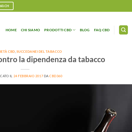
60.CH
HOME
CHI SIAMO
PRODOTTI CBD
BLOG
FAQ CBD
IETÀ CBD
,
SUCCEDANEI DEL TABACCO
ontro la dipendenza da tabacco
CATO IL
24 FEBBRAIO 2017
DA
CBD360