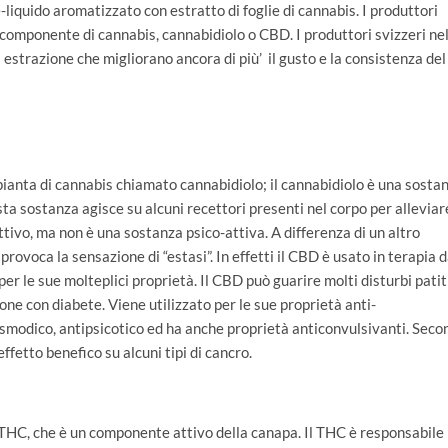
liquido aromatizzato con estratto di foglie di cannabis. I produttori
 componente di cannabis, cannabidiolo o CBD. I produttori svizzeri ne
estrazione che migliorano ancora di più’ il gusto e la consistenza del
ianta di cannabis chiamato cannabidiolo; il cannabidiolo è una sosta
ta sostanza agisce su alcuni recettori presenti nel corpo per alleviar
ttivo, ma non è una sostanza psico-attiva. A differenza di un altro
rovoca la sensazione di “estasi”. In effetti il CBD è usato in terapia d
er le sue molteplici proprietà. Il CBD può guarire molti disturbi patit
sone con diabete. Viene utilizzato per le sue proprietà anti-
modico, antipsicotico ed ha anche proprietà anticonvulsivanti. Seco
ffetto benefico su alcuni tipi di cancro.
 THC, che è un componente attivo della canapa. Il THC è responsabile