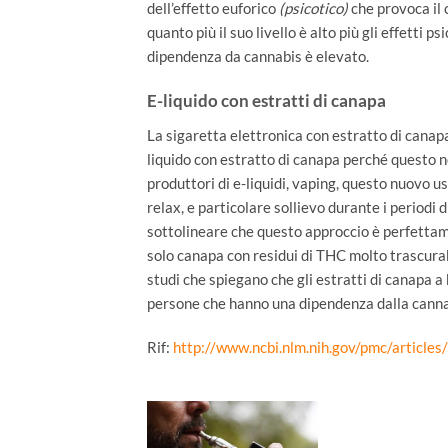
dell’effetto euforico
(psicotico)
che provoca il c
quanto più il suo livello è alto più gli effetti p
dipendenza da cannabis è elevato.
E-liquido con estratti di canapa
La sigaretta elettronica con estratto di canapa 
liquido con estratto di canapa perché questo n
produttori di e-liquidi, vaping, questo nuovo u
relax, e particolare sollievo durante i periodi d
sottolineare che questo approccio è perfettame
solo canapa con
residui di THC molto trascurabi
studi che spiegano che gli estratti di canapa
persone che hanno una dipendenza dalla canna
Rif:
http://www.ncbi.nlm.nih.gov/pmc/artic