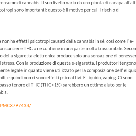
onsumo di cannabis. Il suo livello varia da una pianta di canapa all’alt
sicotropi sono importanti: questo è il motivo per cui il rischio di
non ha effetti psicotropi causati dalla cannabis in sé, cosi come l’ e-
on contiene THC o ne contiene in una parte molto trascurabile. Secon
so della sigaretta elettronica produce solo una sensazione di benesse
i stress.
Con la produzione di questa e-sigaretta, i produttori tengono
nte legale in quanto viene utilizzato per la composizione dell’ eliqui
li, e quindi non ci sono effetti psicoattivi. E-liquido, vaping. Ci sono
 a basso tenore di THC (THC<1%) sarebbero un ottimo aiuto per le
bis.
les/PMC3797438/