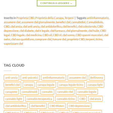
CONTINUA A LEGGERE
→
Inserito in
Proprietà CBD
,
Proprietà della Canapa
,
Terpeni
|
Taggato
antiinfiammatorio
,
assumere cbd
,
assumere cbd giornalmente
,
benefici cbd
,
cannabidiol
,
Cannabidiolo
,
CBD
,
cbd ansia
,
cbd anti ansia
,
cbd antidolorifico
,
cbd benefici
,
cbd colesterolo
,
CBD
depressione
,
cbd diabete
,
cbd è legale
,
cbd farmaco
,
cbd giornalmente
,
cbd huile
,
CBD
legal
,
CBD legale
,
cbd medicina
,
CBD oil
,
CBD öl
,
cbd sonno
,
CBD spasmi muscolari
,
cbd
swiss
,
cbd uso quotidiano
,
comprare cbd
,
fumare cbd
,
proprietà CBD
,
terpeni
,
ticino
,
vaporizzare cbd
TAG CLOUD
anti-ansia
anti-psicotici
antiinfiammatorio
assumere cbd
Bellinzona
benefici cbd
canapa
canapa legale
canapa legale ticino
canapa light
canapone
cannabinoidi
cannabis
cannabis cbd
cannabis legale
cannabis light
cannabis terapeutica
cannabis ticino
CBD
cbd ansia
cbd antidolorifico
cbd benefici
CBD Blüten
CBD depressione
CBD dolore
CBD legal
CBD legale
CBD oil
CBD spasmi muscolari