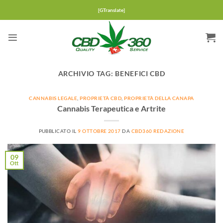
Salta
[GTranslate]
ai
contenuti
ARCHIVIO TAG:
BENEFICI CBD
CANNABIS LEGALE
,
PROPRIETÀ CBD
,
PROPRIETÀ DELLA CANAPA
Cannabis Terapeutica e Artrite
PUBBLICATO IL
9 OTTOBRE 2017
DA
CBD360 REDAZIONE
09
Ott