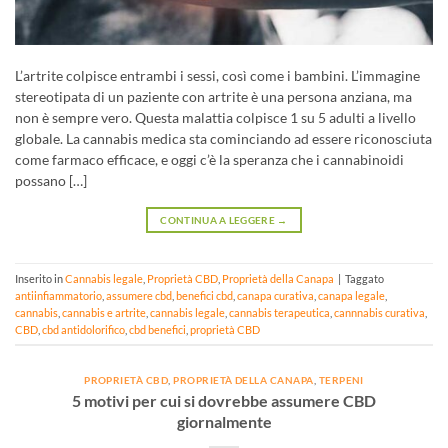
L’artrite colpisce entrambi i sessi, così come i bambini. L’immagine
stereotipata di un paziente con artrite è una persona anziana, ma
non è sempre vero. Questa malattia colpisce 1 su 5 adulti a livello
globale. La cannabis medica sta cominciando ad essere riconosciuta
come farmaco efficace, e oggi c’è la speranza che i cannabinoidi
possano […]
CONTINUA A LEGGERE
→
Inserito in
Cannabis legale
,
Proprietà CBD
,
Proprietà della Canapa
|
Taggato
antiinfiammatorio
,
assumere cbd
,
benefici cbd
,
canapa curativa
,
canapa legale
,
cannabis
,
cannabis e artrite
,
cannabis legale
,
cannabis terapeutica
,
cannnabis curativa
,
CBD
,
cbd antidolorifico
,
cbd benefici
,
proprietà CBD
PROPRIETÀ CBD
,
PROPRIETÀ DELLA CANAPA
,
TERPENI
5 motivi per cui si dovrebbe assumere CBD
giornalmente