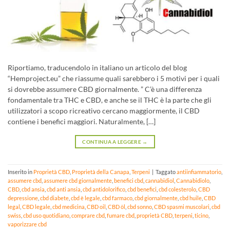
Riportiamo, traducendolo in italiano un articolo del blog
“Hemproject.eu” che riassume quali sarebbero i 5 motivi per i quali
si dovrebbe assumere CBD giornalmente. ” C’è una differenza
fondamentale tra THC e CBD, e anche se il THC è la parte che gli
utilizzatori a scopo ricreativo cercano maggiormente, il CBD
contiene i benefici maggiori. Naturalmente, […]
CONTINUA A LEGGERE
→
Inserito in
Proprietà CBD
,
Proprietà della Canapa
,
Terpeni
|
Taggato
antiinfiammatorio
,
assumere cbd
,
assumere cbd giornalmente
,
benefici cbd
,
cannabidiol
,
Cannabidiolo
,
CBD
,
cbd ansia
,
cbd anti ansia
,
cbd antidolorifico
,
cbd benefici
,
cbd colesterolo
,
CBD
depressione
,
cbd diabete
,
cbd è legale
,
cbd farmaco
,
cbd giornalmente
,
cbd huile
,
CBD
legal
,
CBD legale
,
cbd medicina
,
CBD oil
,
CBD öl
,
cbd sonno
,
CBD spasmi muscolari
,
cbd
swiss
,
cbd uso quotidiano
,
comprare cbd
,
fumare cbd
,
proprietà CBD
,
terpeni
,
ticino
,
vaporizzare cbd