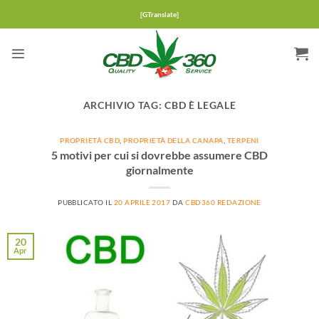
Salta
[GTranslate]
ai
contenuti
ARCHIVIO TAG:
CBD È LEGALE
PROPRIETÀ CBD
,
PROPRIETÀ DELLA CANAPA
,
TERPENI
5 motivi per cui si dovrebbe assumere CBD
giornalmente
PUBBLICATO IL
20 APRILE 2017
DA
CBD360 REDAZIONE
20
Apr