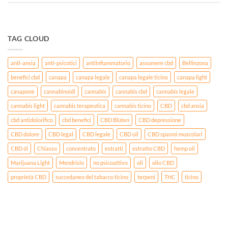
TAG CLOUD
anti-ansia
anti-psicotici
antiinfiammatorio
assumere cbd
Bellinzona
benefici cbd
canapa
canapa legale
canapa legale ticino
canapa light
canapone
cannabinoidi
cannabis
cannabis cbd
cannabis legale
cannabis light
cannabis terapeutica
cannabis ticino
CBD
cbd ansia
cbd antidolorifico
cbd benefici
CBD Blüten
CBD depressione
CBD dolore
CBD legal
CBD legale
CBD oil
CBD spasmi muscolari
CBD öl
Chiasso
concentrato
estratti
estratto CBD
hemp oil
Marijuana Light
Mendrisio
no psicoattivo
oli
olio CBD
proprietà CBD
succedaneo del tabacco ticino
terpeni
THC
ticino