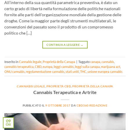
All’interno della sua quantità parametrica preventiva, è dato un
certo grado di libertà nella formulazione delle politiche nazionali
fornite alle parti dell’organizzazione mondiale della gestione delle
droghe. Come la maggior parte degli strumenti multilaterali, le
convenzioni del passato sono il prodotto di un compromesso
politico che […]
CONTINUA A LEGGERE
→
Inserito in
Cannabis legale
,
Proprietà della Canapa
|
Taggato
canapa
,
cannabis
,
cannabis terapeutica
,
CBD
,
europa
,
leggi cannabis
,
leggi sulla canapa
,
marijuana act
,
ONU cannabis
,
regolamentazione cannabis
,
stati uniti
,
THC
,
unione europea cannabis
CANNABIS LEGALE
,
PROPRIETÀ CBD
,
PROPRIETÀ DELLA CANAPA
Cannabis Terapeutica e Artrite
PUBBLICATO IL
9 OTTOBRE 2017
DA
CBD360 REDAZIONE
09
Ott