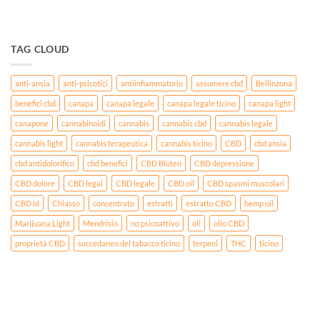
TAG CLOUD
anti-ansia
anti-psicotici
antiinfiammatorio
assumere cbd
Bellinzona
benefici cbd
canapa
canapa legale
canapa legale ticino
canapa light
canapone
cannabinoidi
cannabis
cannabis cbd
cannabis legale
cannabis light
cannabis terapeutica
cannabis ticino
CBD
cbd ansia
cbd antidolorifico
cbd benefici
CBD Blüten
CBD depressione
CBD dolore
CBD legal
CBD legale
CBD oil
CBD spasmi muscolari
CBD öl
Chiasso
concentrato
estratti
estratto CBD
hemp oil
Marijuana Light
Mendrisio
no psicoattivo
oli
olio CBD
proprietà CBD
succedaneo del tabacco ticino
terpeni
THC
ticino