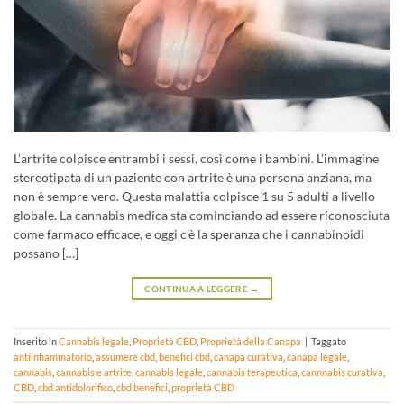
L’artrite colpisce entrambi i sessi, così come i bambini. L’immagine
stereotipata di un paziente con artrite è una persona anziana, ma
non è sempre vero. Questa malattia colpisce 1 su 5 adulti a livello
globale. La cannabis medica sta cominciando ad essere riconosciuta
come farmaco efficace, e oggi c’è la speranza che i cannabinoidi
possano […]
CONTINUA A LEGGERE
→
Inserito in
Cannabis legale
,
Proprietà CBD
,
Proprietà della Canapa
|
Taggato
antiinfiammatorio
,
assumere cbd
,
benefici cbd
,
canapa curativa
,
canapa legale
,
cannabis
,
cannabis e artrite
,
cannabis legale
,
cannabis terapeutica
,
cannnabis curativa
,
CBD
,
cbd antidolorifico
,
cbd benefici
,
proprietà CBD