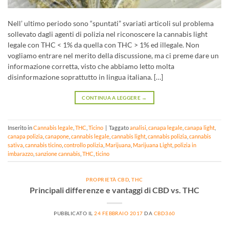
Nell’ ultimo periodo sono “spuntati” svariati articoli sul problema
sollevato dagli agenti di polizia nel riconoscere la cannabis light
legale con THC < 1% da quella con THC > 1% ed illegale. Non
vogliamo entrare nel merito della discussione, ma ci preme dare un
informazione corretta, visto che abbiamo letto molta
disinformazione soprattutto in lingua italiana. […]
CONTINUA A LEGGERE
→
Inserito in
Cannabis legale
,
THC
,
Ticino
|
Taggato
analisi
,
canapa legale
,
canapa light
,
canapa polizia
,
canapone
,
cannabis legale
,
cannabis light
,
cannabis polizia
,
cannabis
sativa
,
cannabis ticino
,
controllo polizia
,
Marijuana
,
Marijuana Light
,
polizia in
imbarazzo
,
sanzione cannabis
,
THC
,
ticino
PROPRIETÀ CBD
,
THC
Principali differenze e vantaggi di CBD vs. THC
PUBBLICATO IL
24 FEBBRAIO 2017
DA
CBD360