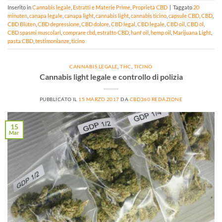
Inserito in
Cannabis legale
,
Estratti e Materie Prime
,
Proprietà CBD
|
Taggato
20
minuten
,
canapa legale
,
canapa light
,
cannabis light
,
cannabis ticino
,
capsule CBD
,
CBD
,
CBD Blüten
,
CBD depressione
,
CBD dolore
,
CBD legal
,
CBD legale
,
CBD oil
,
CBD öl
,
CBD spasmi muscolari
,
comprare cbd
,
estratto CBD
,
hanf oil
,
hemp oil
,
Marijuana Light
,
pasta CBD
,
testimonianze
,
ticino
CANNABIS LEGALE
,
THC
,
TICINO
Cannabis light legale e controllo di polizia
PUBBLICATO IL
15 MARZO 2017
DA
CBD360 REDAZIONE
15
Mar