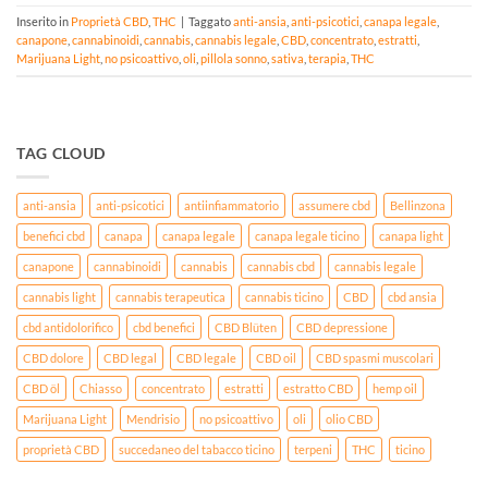
Inserito in
Proprietà CBD
,
THC
|
Taggato
anti-ansia
,
anti-psicotici
,
canapa legale
,
canapone
,
cannabinoidi
,
cannabis
,
cannabis legale
,
CBD
,
concentrato
,
estratti
,
Marijuana Light
,
no psicoattivo
,
oli
,
pillola sonno
,
sativa
,
terapia
,
THC
TAG CLOUD
anti-ansia
anti-psicotici
antiinfiammatorio
assumere cbd
Bellinzona
benefici cbd
canapa
canapa legale
canapa legale ticino
canapa light
canapone
cannabinoidi
cannabis
cannabis cbd
cannabis legale
cannabis light
cannabis terapeutica
cannabis ticino
CBD
cbd ansia
cbd antidolorifico
cbd benefici
CBD Blüten
CBD depressione
CBD dolore
CBD legal
CBD legale
CBD oil
CBD spasmi muscolari
CBD öl
Chiasso
concentrato
estratti
estratto CBD
hemp oil
Marijuana Light
Mendrisio
no psicoattivo
oli
olio CBD
proprietà CBD
succedaneo del tabacco ticino
terpeni
THC
ticino