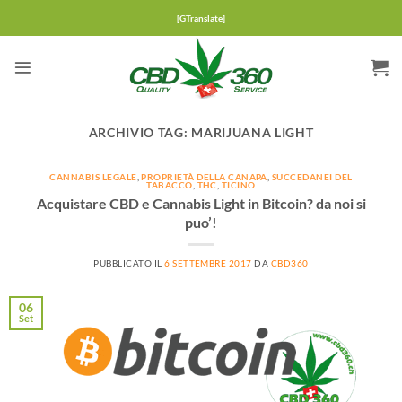
Salta
[GTranslate]
ai
contenuti
ARCHIVIO TAG:
MARIJUANA LIGHT
CANNABIS LEGALE
,
PROPRIETÀ DELLA CANAPA
,
SUCCEDANEI DEL
TABACCO
,
THC
,
TICINO
Acquistare CBD e Cannabis Light in Bitcoin? da noi si
puo’!
PUBBLICATO IL
6 SETTEMBRE 2017
DA
CBD360
06
Set