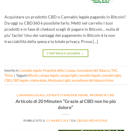
Acquistare un prodotto CBD o Cannabis legale pagando in Bitcoin?
Da oggi su CBD360 è possibile farlo. Metti nel carrello i tuoi
prodotti e in fase di chekout scegli di pagare in Bitcoin… nulla di
piu’ facile! Uno dei vantaggi del pagamento in Bitcoin è la non
tracciabilità della spesa e la totale privacy. Prova […]
CONTINUA A LEGGERE
→
Inserito in
Cannabis legale
,
Proprietà della Canapa
,
Succedanei del Tabacco
,
THC
,
Ticino
|
Taggato
Bitcoin
,
canapa legale
,
canapa light
,
cannabis legale
,
cannabis light
,
CBD
,
CBD legale
,
criptovalute
,
Marijuana Light
,
succedaneo del tabacco ticino
CANNABIS LEGALE
,
ESTRATTI E MATERIE PRIME
,
PROPRIETÀ CBD
Articolo di 20 Minuten “Grazie al CBD non ho più
dolore”
PUBBLICATO IL
15 MARZO 2017
DA
CBD360 REDAZIONE