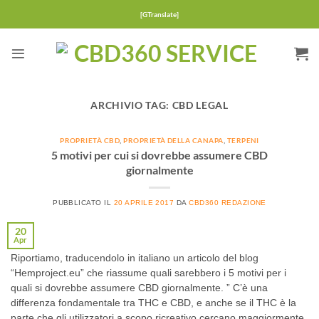
Salta
[GTranslate]
ai
contenuti
ARCHIVIO TAG:
CBD LEGAL
PROPRIETÀ CBD
,
PROPRIETÀ DELLA CANAPA
,
TERPENI
5 motivi per cui si dovrebbe assumere CBD
giornalmente
PUBBLICATO IL
20 APRILE 2017
DA
CBD360 REDAZIONE
20
Apr
Riportiamo, traducendolo in italiano un articolo del blog
“Hemproject.eu” che riassume quali sarebbero i 5 motivi per i
quali si dovrebbe assumere CBD giornalmente. ” C’è una
differenza fondamentale tra THC e CBD, e anche se il THC è la
parte che gli utilizzatori a scopo ricreativo cercano maggiormente,