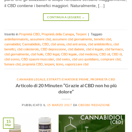
il CBD contiene i benefici maggiori. Naturalmente, […]
CONTINUA A LEGGERE
→
Inserito in
Proprietà CBD
,
Proprietà della Canapa
,
Terpeni
|
Taggato
antiinfiammatorio
,
assumere cbd
,
assumere cbd giornalmente
,
benefici cbd
,
cannabidiol
,
Cannabidiolo
,
CBD
,
cbd ansia
,
cbd anti ansia
,
cbd antidolorifico
,
cbd
benefici
,
cbd colesterolo
,
CBD depressione
,
cbd diabete
,
cbd è legale
,
cbd farmaco
,
cbd giornalmente
,
cbd huile
,
CBD legal
,
CBD legale
,
cbd medicina
,
CBD oil
,
CBD öl
,
cbd sonno
,
CBD spasmi muscolari
,
cbd swiss
,
cbd uso quotidiano
,
comprare cbd
,
fumare cbd
,
proprietà CBD
,
terpeni
,
ticino
,
vaporizzare cbd
CANNABIS LEGALE
,
ESTRATTI E MATERIE PRIME
,
PROPRIETÀ CBD
Articolo di 20 Minuten “Grazie al CBD non ho più
dolore”
PUBBLICATO IL
15 MARZO 2017
DA
CBD360 REDAZIONE
15
Mar