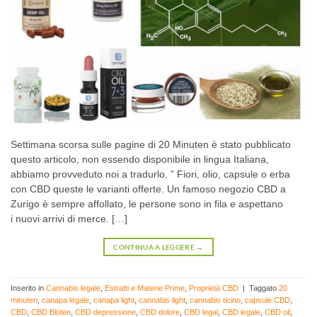
Settimana scorsa sulle pagine di 20 Minuten è stato pubblicato
questo articolo, non essendo disponibile in lingua Italiana,
abbiamo provveduto noi a tradurlo. ” Fiori, olio, capsule o erba
con CBD queste le varianti offerte. Un famoso negozio CBD a
Zurigo è sempre affollato, le persone sono in fila e aspettano
i nuovi arrivi di merce. […]
CONTINUA A LEGGERE
→
Inserito in
Cannabis legale
,
Estratti e Materie Prime
,
Proprietà CBD
|
Taggato
20
minuten
,
canapa legale
,
canapa light
,
cannabis light
,
cannabis ticino
,
capsule CBD
,
CBD
,
CBD Blüten
,
CBD depressione
,
CBD dolore
,
CBD legal
,
CBD legale
,
CBD oil
,