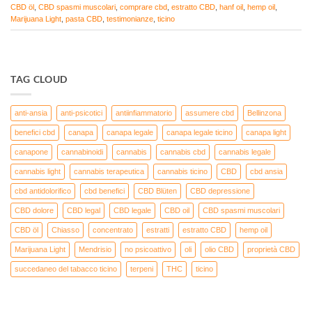
CBD öl
,
CBD spasmi muscolari
,
comprare cbd
,
estratto CBD
,
hanf oil
,
hemp oil
,
Marijuana Light
,
pasta CBD
,
testimonianze
,
ticino
TAG CLOUD
anti-ansia
anti-psicotici
antiinfiammatorio
assumere cbd
Bellinzona
benefici cbd
canapa
canapa legale
canapa legale ticino
canapa light
canapone
cannabinoidi
cannabis
cannabis cbd
cannabis legale
cannabis light
cannabis terapeutica
cannabis ticino
CBD
cbd ansia
cbd antidolorifico
cbd benefici
CBD Blüten
CBD depressione
CBD dolore
CBD legal
CBD legale
CBD oil
CBD spasmi muscolari
CBD öl
Chiasso
concentrato
estratti
estratto CBD
hemp oil
Marijuana Light
Mendrisio
no psicoattivo
oli
olio CBD
proprietà CBD
succedaneo del tabacco ticino
terpeni
THC
ticino