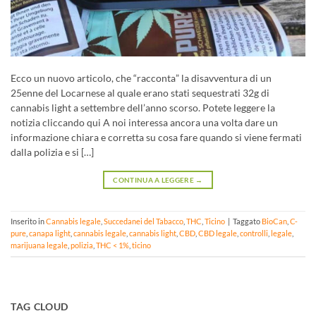
Ecco un nuovo articolo, che “racconta” la disavventura di un
25enne del Locarnese al quale erano stati sequestrati 32g di
cannabis light a settembre dell’anno scorso. Potete leggere la
notizia cliccando qui A noi interessa ancora una volta dare un
informazione chiara e corretta su cosa fare quando si viene fermati
dalla polizia e si […]
CONTINUA A LEGGERE
→
Inserito in
Cannabis legale
,
Succedanei del Tabacco
,
THC
,
Ticino
|
Taggato
BioCan
,
C-
pure
,
canapa light
,
cannabis legale
,
cannabis light
,
CBD
,
CBD legale
,
controlli
,
legale
,
marijuana legale
,
polizia
,
THC < 1%
,
ticino
TAG CLOUD