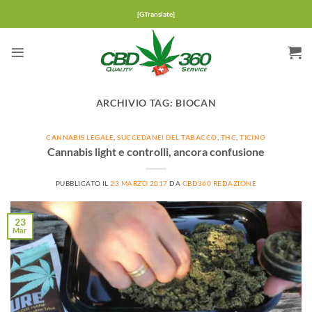
Salta
[GTranslate]
ai
contenuti
ARCHIVIO TAG:
BIOCAN
CANNABIS LEGALE
,
SUCCEDANEI DEL TABACCO
,
THC
,
TICINO
Cannabis light e controlli, ancora confusione
PUBBLICATO IL
23 MARZO 2017
DA
CBD360 REDAZIONE
23
Mar