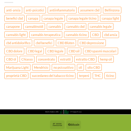
anti-ansia
anti-psicotici
antiinfiammatorio
assumere cbd
Bellinzona
benefici cbd
canapa
canapa legale
canapa legale ticino
canapa light
canapone
cannabinoidi
cannabis
cannabis cbd
cannabis legale
cannabis light
cannabis terapeutica
cannabis ticino
CBD
cbd ansia
cbd antidolorifico
cbd benefici
CBD Blüten
CBD depressione
CBD dolore
CBD legal
CBD legale
CBD oil
CBD spasmi muscolari
CBD öl
Chiasso
concentrato
estratti
estratto CBD
hemp oil
Marijuana Light
Mendrisio
no psicoattivo
oli
olio CBD
proprietà CBD
succedaneo del tabacco ticino
terpeni
THC
ticino
Bank
BitCoin
Transfer