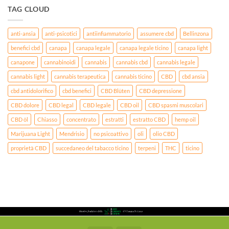
TAG CLOUD
anti-ansia
anti-psicotici
antiinfiammatorio
assumere cbd
Bellinzona
benefici cbd
canapa
canapa legale
canapa legale ticino
canapa light
canapone
cannabinoidi
cannabis
cannabis cbd
cannabis legale
cannabis light
cannabis terapeutica
cannabis ticino
CBD
cbd ansia
cbd antidolorifico
cbd benefici
CBD Blüten
CBD depressione
CBD dolore
CBD legal
CBD legale
CBD oil
CBD spasmi muscolari
CBD öl
Chiasso
concentrato
estratti
estratto CBD
hemp oil
Marijuana Light
Mendrisio
no psicoattivo
oli
olio CBD
proprietà CBD
succedaneo del tabacco ticino
terpeni
THC
ticino