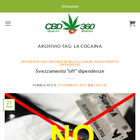
Salta
[GTranslate]
ai
contenuti
ARCHIVIO TAG:
LA COCAINA
PROPRIETÀ CBD
,
PROPRIETÀ DELLA CANAPA
,
SVEZZAMENTO
DIPENDENZE
Svezzamento “off” dipendenze
PUBBLICATO IL
27 FEBBRAIO 2017
DA
CBD360
27
Feb