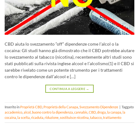
CBD aiuta lo svezzamento “off” dipendenze come l’alcol o la
cocaina: Gli studi hanno già dimostrato che il CBD potrebbe aiutare
lo svezzamento al tabacco (nicotina), recentemente altri studi sono
stati pubblicati sulla rivista inglese alcool e l’alcolismo(1) e il CBD si
sarebbe rivelato come un potente strumento per i trattamenti
contro le dipendenze dall’alcool e […]
CONTINUA A LEGGERE
→
Inserito in
Proprietà CBD
,
Proprietà della Canapa
,
Svezzamento Dipendenze
|
Taggato
accademico
,
alcol
,
buono contro la dipendenza
,
cannabis
,
CBD
,
droga
,
la canapa
,
la
cocaina
,
la scelta
,
ricaduta
,
riduzione
,
sostituisce nicotina
,
tabacco
,
trattamento