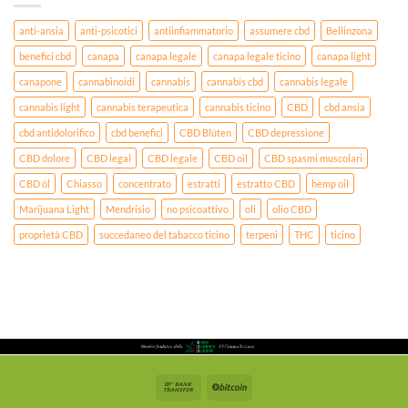
anti-ansia
anti-psicotici
antiinfiammatorio
assumere cbd
Bellinzona
benefici cbd
canapa
canapa legale
canapa legale ticino
canapa light
canapone
cannabinoidi
cannabis
cannabis cbd
cannabis legale
cannabis light
cannabis terapeutica
cannabis ticino
CBD
cbd ansia
cbd antidolorifico
cbd benefici
CBD Blüten
CBD depressione
CBD dolore
CBD legal
CBD legale
CBD oil
CBD spasmi muscolari
CBD öl
Chiasso
concentrato
estratti
estratto CBD
hemp oil
Marijuana Light
Mendrisio
no psicoattivo
oli
olio CBD
proprietà CBD
succedaneo del tabacco ticino
terpeni
THC
ticino
Bank
BitCoin
Transfer