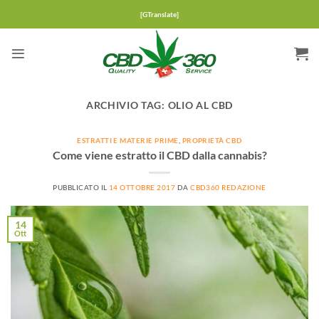
Salta
[GTranslate]
ai
contenuti
ARCHIVIO TAG:
OLIO AL CBD
ESTRATTI E MATERIE PRIME
,
PROPRIETÀ CBD
Come viene estratto il CBD dalla cannabis?
PUBBLICATO IL
14 OTTOBRE 2017
DA
CBD360 REDAZIONE
14
Ott