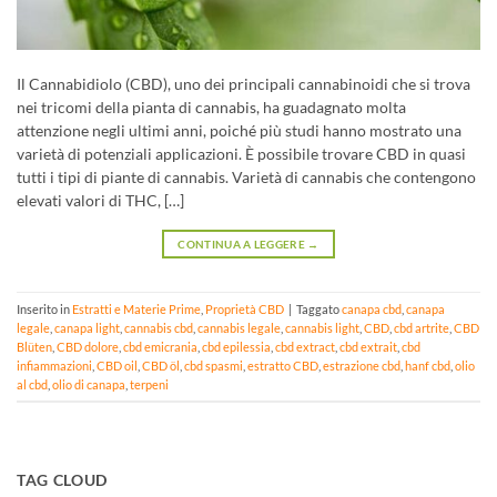
Il Cannabidiolo (CBD), uno dei principali cannabinoidi che si trova
nei tricomi della pianta di cannabis, ha guadagnato molta
attenzione negli ultimi anni, poiché più studi hanno mostrato una
varietà di potenziali applicazioni. È possibile trovare CBD in quasi
tutti i tipi di piante di cannabis. Varietà di cannabis che contengono
elevati valori di THC, […]
CONTINUA A LEGGERE
→
Inserito in
Estratti e Materie Prime
,
Proprietà CBD
|
Taggato
canapa cbd
,
canapa
legale
,
canapa light
,
cannabis cbd
,
cannabis legale
,
cannabis light
,
CBD
,
cbd artrite
,
CBD
Blüten
,
CBD dolore
,
cbd emicrania
,
cbd epilessia
,
cbd extract
,
cbd extrait
,
cbd
infiammazioni
,
CBD oil
,
CBD öl
,
cbd spasmi
,
estratto CBD
,
estrazione cbd
,
hanf cbd
,
olio
al cbd
,
olio di canapa
,
terpeni
TAG CLOUD