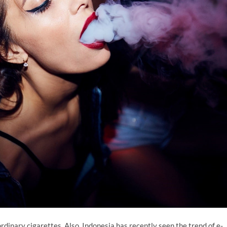
rdinary cigarettes. Also, Indonesia has recently seen the trend of e-