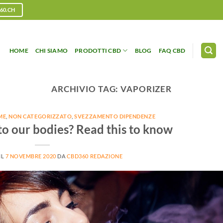
60.CH
HOME
CHI SIAMO
PRODOTTI CBD
BLOG
FAQ CBD
ARCHIVIO TAG:
VAPORIZER
ME
,
NON CATEGORIZZATO
,
SVEZZAMENTO DIPENDENZE
to our bodies? Read this to know
IL
7 NOVEMBRE 2020
DA
CBD360 REDAZIONE