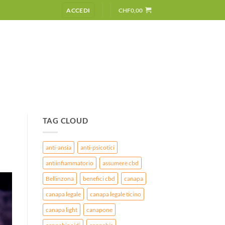
ACCEDI
CHF
0,00
TAG CLOUD
anti-ansia
anti-psicotici
antiinfiammatorio
assumere cbd
Bellinzona
benefici cbd
canapa
canapa legale
canapa legale ticino
canapa light
canapone