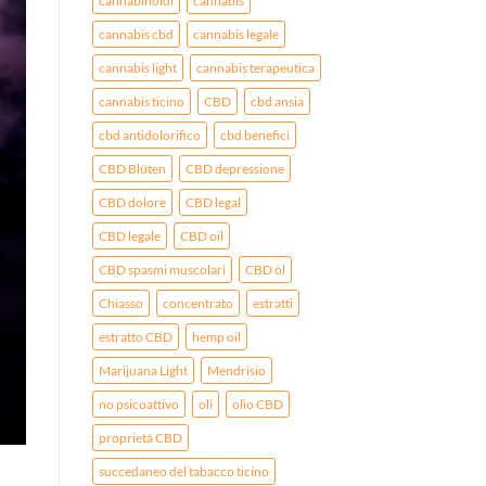
cannabinoidi
cannabis
cannabis cbd
cannabis legale
cannabis light
cannabis terapeutica
cannabis ticino
CBD
cbd ansia
cbd antidolorifico
cbd benefici
CBD Blüten
CBD depressione
CBD dolore
CBD legal
CBD legale
CBD oil
CBD spasmi muscolari
CBD öl
Chiasso
concentrato
estratti
estratto CBD
hemp oil
Marijuana Light
Mendrisio
no psicoattivo
oli
olio CBD
proprietà CBD
succedaneo del tabacco ticino