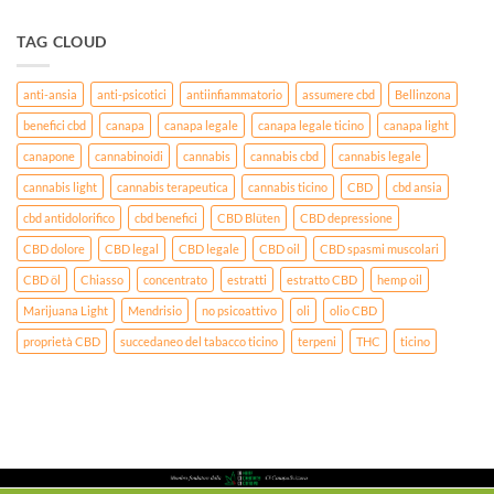
TAG CLOUD
anti-ansia
anti-psicotici
antiinfiammatorio
assumere cbd
Bellinzona
benefici cbd
canapa
canapa legale
canapa legale ticino
canapa light
canapone
cannabinoidi
cannabis
cannabis cbd
cannabis legale
cannabis light
cannabis terapeutica
cannabis ticino
CBD
cbd ansia
cbd antidolorifico
cbd benefici
CBD Blüten
CBD depressione
CBD dolore
CBD legal
CBD legale
CBD oil
CBD spasmi muscolari
CBD öl
Chiasso
concentrato
estratti
estratto CBD
hemp oil
Marijuana Light
Mendrisio
no psicoattivo
oli
olio CBD
proprietà CBD
succedaneo del tabacco ticino
terpeni
THC
ticino