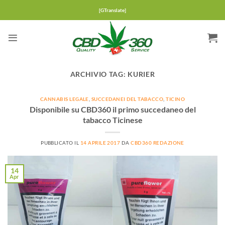
Salta
[GTranslate]
ai
contenuti
ARCHIVIO TAG:
KURIER
CANNABIS LEGALE
,
SUCCEDANEI DEL TABACCO
,
TICINO
Disponibile su CBD360 il primo succedaneo del
tabacco Ticinese
PUBBLICATO IL
14 APRILE 2017
DA
CBD360 REDAZIONE
14
Apr