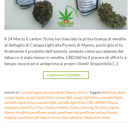
Il 24 Marzo il canton Ticino ha rilasciato la prima licenza di vendita
al dettaglio di Canapa Light alla Purexis di Manno, pochi giorni fa
finalmente il prodotto dell’azienda, venduto come succedaneo del
tabacco, è stato messo in vendita. CBD360 ha il piacere di offrirlo a
tempo record ed in anteprima ai propri clienti! Disponibile […]
CONTINUA A LEGGERE
→
Inserito in
Cannabis legale
,
Succedanei del Tabacco
,
Ticino
|
Taggato
Bellinzona
,
Budz
,
canapa legale
,
canapa legale ticino
,
canapa light
,
canapa light ticino
,
cannabis legale
,
cannabis legale ticino
,
cannabis light
,
cannabis light ticino
,
CBD
,
cbd360
,
Chiasso
,
consegna a domicilio
,
CPure
,
Fedora
,
Fedtonic
,
kurier
,
Lieferung
,
livraison
,
Lugano
,
Manno
,
Mendrisio
,
pureflower purple
,
pureflower red
,
pureflower yellow
,
Purexis
,
shipping
,
succedaneo del tabacco ticino
,
tabac substitut
,
Tabakersatz
,
ticino