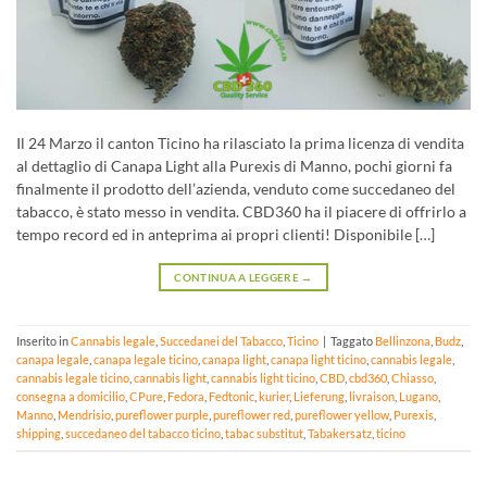
Il 24 Marzo il canton Ticino ha rilasciato la prima licenza di vendita
al dettaglio di Canapa Light alla Purexis di Manno, pochi giorni fa
finalmente il prodotto dell’azienda, venduto come succedaneo del
tabacco, è stato messo in vendita. CBD360 ha il piacere di offrirlo a
tempo record ed in anteprima ai propri clienti! Disponibile […]
CONTINUA A LEGGERE
→
Inserito in
Cannabis legale
,
Succedanei del Tabacco
,
Ticino
|
Taggato
Bellinzona
,
Budz
,
canapa legale
,
canapa legale ticino
,
canapa light
,
canapa light ticino
,
cannabis legale
,
cannabis legale ticino
,
cannabis light
,
cannabis light ticino
,
CBD
,
cbd360
,
Chiasso
,
consegna a domicilio
,
CPure
,
Fedora
,
Fedtonic
,
kurier
,
Lieferung
,
livraison
,
Lugano
,
Manno
,
Mendrisio
,
pureflower purple
,
pureflower red
,
pureflower yellow
,
Purexis
,
shipping
,
succedaneo del tabacco ticino
,
tabac substitut
,
Tabakersatz
,
ticino