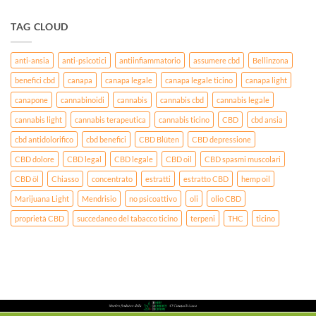
TAG CLOUD
anti-ansia
anti-psicotici
antiinfiammatorio
assumere cbd
Bellinzona
benefici cbd
canapa
canapa legale
canapa legale ticino
canapa light
canapone
cannabinoidi
cannabis
cannabis cbd
cannabis legale
cannabis light
cannabis terapeutica
cannabis ticino
CBD
cbd ansia
cbd antidolorifico
cbd benefici
CBD Blüten
CBD depressione
CBD dolore
CBD legal
CBD legale
CBD oil
CBD spasmi muscolari
CBD öl
Chiasso
concentrato
estratti
estratto CBD
hemp oil
Marijuana Light
Mendrisio
no psicoattivo
oli
olio CBD
proprietà CBD
succedaneo del tabacco ticino
terpeni
THC
ticino