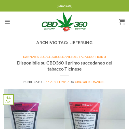
Salta
[GTranslate]
ai
contenuti
ARCHIVIO TAG:
LIEFERUNG
CANNABIS LEGALE
,
SUCCEDANEI DEL TABACCO
,
TICINO
Disponibile su CBD360 il primo succedaneo del
tabacco Ticinese
PUBBLICATO IL
14 APRILE 2017
DA
CBD360 REDAZIONE
14
Apr