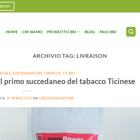
60.CH
HOME
CHI SIAMO
PRODOTTI CBD
BLOG
FAQ CBD
ARCHIVIO TAG:
LIVRAISON
LEGALE
,
SUCCEDANEI DEL TABACCO
,
TICINO
l primo succedaneo del tabacco Ticinese
 IL
14 APRILE 2017
DA
CBD360 REDAZIONE