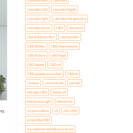
cannabinoidi
cannabis
cannabis cbd
cannabis legale
cannabis light
cannabis terapeutica
cannabis ticino
CBD
cbd ansia
cbd antidolorifico
cbd benefici
CBD Blüten
CBD depressione
CBD dolore
CBD legal
CBD legale
CBD oil
CBD spasmi muscolari
CBD öl
Chiasso
concentrato
estratti
estratto CBD
hemp oil
Marijuana Light
Mendrisio
no,
no psicoattivo
oli
olio CBD
proprietà CBD
succedaneo del tabacco ticino