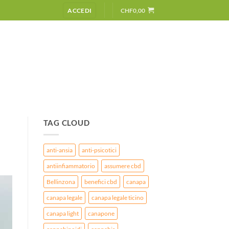
ACCEDI
CHF
0,00
TAG CLOUD
anti-ansia
anti-psicotici
antiinfiammatorio
assumere cbd
Bellinzona
benefici cbd
canapa
canapa legale
canapa legale ticino
canapa light
canapone