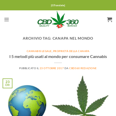
Salta
[GTranslate]
ai
contenuti
ARCHIVIO TAG:
CANAPA NEL MONDO
CANNABIS LEGALE
,
PROPRIETÀ DELLA CANAPA
I 5 metodi più usati al mondo per consumare Cannabis
PUBBLICATO IL
23 OTTOBRE 2017
DA
CBD360 REDAZIONE
23
Ott