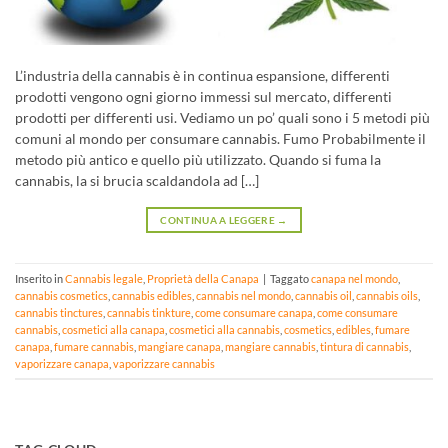
L’industria della cannabis è in continua espansione, differenti
prodotti vengono ogni giorno immessi sul mercato, differenti
prodotti per differenti usi. Vediamo un po’ quali sono i 5 metodi più
comuni al mondo per consumare cannabis. Fumo Probabilmente il
metodo più antico e quello più utilizzato. Quando si fuma la
cannabis, la si brucia scaldandola ad […]
CONTINUA A LEGGERE
→
Inserito in
Cannabis legale
,
Proprietà della Canapa
|
Taggato
canapa nel mondo
,
cannabis cosmetics
,
cannabis edibles
,
cannabis nel mondo
,
cannabis oil
,
cannabis oils
,
cannabis tinctures
,
cannabis tinkture
,
come consumare canapa
,
come consumare
cannabis
,
cosmetici alla canapa
,
cosmetici alla cannabis
,
cosmetics
,
edibles
,
fumare
canapa
,
fumare cannabis
,
mangiare canapa
,
mangiare cannabis
,
tintura di cannabis
,
vaporizzare canapa
,
vaporizzare cannabis