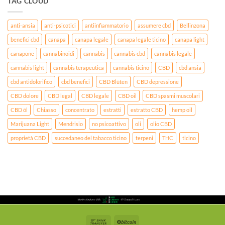
TAG CLOUD
anti-ansia
anti-psicotici
antiinfiammatorio
assumere cbd
Bellinzona
benefici cbd
canapa
canapa legale
canapa legale ticino
canapa light
canapone
cannabinoidi
cannabis
cannabis cbd
cannabis legale
cannabis light
cannabis terapeutica
cannabis ticino
CBD
cbd ansia
cbd antidolorifico
cbd benefici
CBD Blüten
CBD depressione
CBD dolore
CBD legal
CBD legale
CBD oil
CBD spasmi muscolari
CBD öl
Chiasso
concentrato
estratti
estratto CBD
hemp oil
Marijuana Light
Mendrisio
no psicoattivo
oli
olio CBD
proprietà CBD
succedaneo del tabacco ticino
terpeni
THC
ticino
Bank
BitCoin