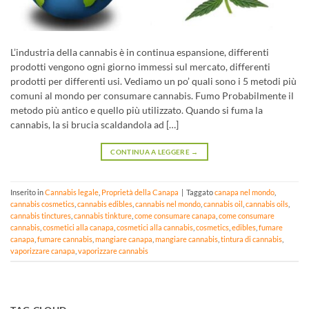
L’industria della cannabis è in continua espansione, differenti
prodotti vengono ogni giorno immessi sul mercato, differenti
prodotti per differenti usi. Vediamo un po’ quali sono i 5 metodi più
comuni al mondo per consumare cannabis. Fumo Probabilmente il
metodo più antico e quello più utilizzato. Quando si fuma la
cannabis, la si brucia scaldandola ad […]
CONTINUA A LEGGERE
→
Inserito in
Cannabis legale
,
Proprietà della Canapa
|
Taggato
canapa nel mondo
,
cannabis cosmetics
,
cannabis edibles
,
cannabis nel mondo
,
cannabis oil
,
cannabis oils
,
cannabis tinctures
,
cannabis tinkture
,
come consumare canapa
,
come consumare
cannabis
,
cosmetici alla canapa
,
cosmetici alla cannabis
,
cosmetics
,
edibles
,
fumare
canapa
,
fumare cannabis
,
mangiare canapa
,
mangiare cannabis
,
tintura di cannabis
,
vaporizzare canapa
,
vaporizzare cannabis