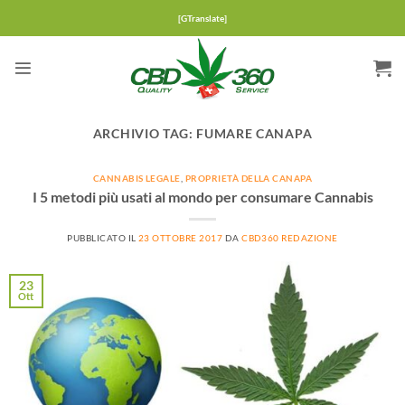
Salta
[GTranslate]
ai
contenuti
ARCHIVIO TAG:
FUMARE CANAPA
CANNABIS LEGALE
,
PROPRIETÀ DELLA CANAPA
I 5 metodi più usati al mondo per consumare Cannabis
PUBBLICATO IL
23 OTTOBRE 2017
DA
CBD360 REDAZIONE
23
Ott