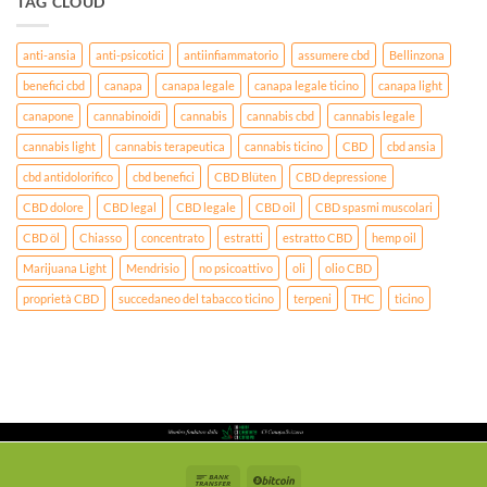
TAG CLOUD
anti-ansia
anti-psicotici
antiinfiammatorio
assumere cbd
Bellinzona
benefici cbd
canapa
canapa legale
canapa legale ticino
canapa light
canapone
cannabinoidi
cannabis
cannabis cbd
cannabis legale
cannabis light
cannabis terapeutica
cannabis ticino
CBD
cbd ansia
cbd antidolorifico
cbd benefici
CBD Blüten
CBD depressione
CBD dolore
CBD legal
CBD legale
CBD oil
CBD spasmi muscolari
CBD öl
Chiasso
concentrato
estratti
estratto CBD
hemp oil
Marijuana Light
Mendrisio
no psicoattivo
oli
olio CBD
proprietà CBD
succedaneo del tabacco ticino
terpeni
THC
ticino
Bank
BitCoin