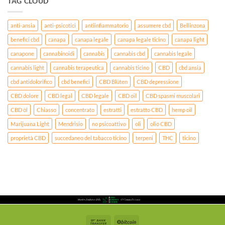
TAG CLOUD
anti-ansia
anti-psicotici
antiinfiammatorio
assumere cbd
Bellinzona
benefici cbd
canapa
canapa legale
canapa legale ticino
canapa light
canapone
cannabinoidi
cannabis
cannabis cbd
cannabis legale
cannabis light
cannabis terapeutica
cannabis ticino
CBD
cbd ansia
cbd antidolorifico
cbd benefici
CBD Blüten
CBD depressione
CBD dolore
CBD legal
CBD legale
CBD oil
CBD spasmi muscolari
CBD öl
Chiasso
concentrato
estratti
estratto CBD
hemp oil
Marijuana Light
Mendrisio
no psicoattivo
oli
olio CBD
proprietà CBD
succedaneo del tabacco ticino
terpeni
THC
ticino
Bank
BitCoin