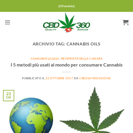
Salta
[GTranslate]
ai
contenuti
ARCHIVIO TAG:
CANNABIS OILS
CANNABIS LEGALE
,
PROPRIETÀ DELLA CANAPA
I 5 metodi più usati al mondo per consumare Cannabis
PUBBLICATO IL
23 OTTOBRE 2017
DA
CBD360 REDAZIONE
23
Ott