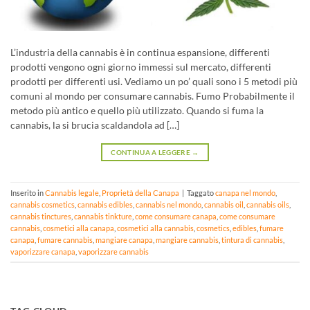
L’industria della cannabis è in continua espansione, differenti
prodotti vengono ogni giorno immessi sul mercato, differenti
prodotti per differenti usi. Vediamo un po’ quali sono i 5 metodi più
comuni al mondo per consumare cannabis. Fumo Probabilmente il
metodo più antico e quello più utilizzato. Quando si fuma la
cannabis, la si brucia scaldandola ad […]
CONTINUA A LEGGERE
→
Inserito in
Cannabis legale
,
Proprietà della Canapa
|
Taggato
canapa nel mondo
,
cannabis cosmetics
,
cannabis edibles
,
cannabis nel mondo
,
cannabis oil
,
cannabis oils
,
cannabis tinctures
,
cannabis tinkture
,
come consumare canapa
,
come consumare
cannabis
,
cosmetici alla canapa
,
cosmetici alla cannabis
,
cosmetics
,
edibles
,
fumare
canapa
,
fumare cannabis
,
mangiare canapa
,
mangiare cannabis
,
tintura di cannabis
,
vaporizzare canapa
,
vaporizzare cannabis