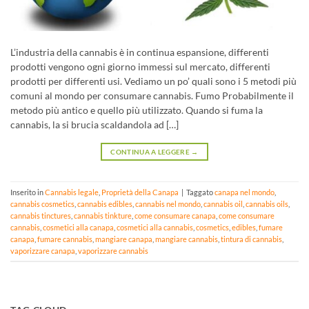
L’industria della cannabis è in continua espansione, differenti
prodotti vengono ogni giorno immessi sul mercato, differenti
prodotti per differenti usi. Vediamo un po’ quali sono i 5 metodi più
comuni al mondo per consumare cannabis. Fumo Probabilmente il
metodo più antico e quello più utilizzato. Quando si fuma la
cannabis, la si brucia scaldandola ad […]
CONTINUA A LEGGERE
→
Inserito in
Cannabis legale
,
Proprietà della Canapa
|
Taggato
canapa nel mondo
,
cannabis cosmetics
,
cannabis edibles
,
cannabis nel mondo
,
cannabis oil
,
cannabis oils
,
cannabis tinctures
,
cannabis tinkture
,
come consumare canapa
,
come consumare
cannabis
,
cosmetici alla canapa
,
cosmetici alla cannabis
,
cosmetics
,
edibles
,
fumare
canapa
,
fumare cannabis
,
mangiare canapa
,
mangiare cannabis
,
tintura di cannabis
,
vaporizzare canapa
,
vaporizzare cannabis