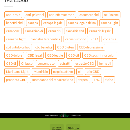
TAG CLOUD
anti-ansia
anti-psicotici
antiinfiammatorio
assumere cbd
Bellinzona
benefici cbd
canapa
canapa legale
canapa legale ticino
canapa light
canapone
cannabinoidi
cannabis
cannabis cbd
cannabis legale
cannabis light
cannabis terapeutica
cannabis ticino
CBD
cbd ansia
cbd antidolorifico
cbd benefici
CBD Blüten
CBD depressione
CBD dolore
CBD legal
CBD legale
CBD oil
CBD spasmi muscolari
CBD öl
Chiasso
concentrato
estratti
estratto CBD
hemp oil
Marijuana Light
Mendrisio
no psicoattivo
oli
olio CBD
proprietà CBD
succedaneo del tabacco ticino
terpeni
THC
ticino
Bank
BitCoin