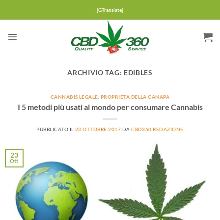
Salta
[GTranslate]
ai
contenuti
ARCHIVIO TAG:
EDIBLES
CANNABIS LEGALE
,
PROPRIETÀ DELLA CANAPA
I 5 metodi più usati al mondo per consumare Cannabis
PUBBLICATO IL
23 OTTOBRE 2017
DA
CBD360 REDAZIONE
23
Ott